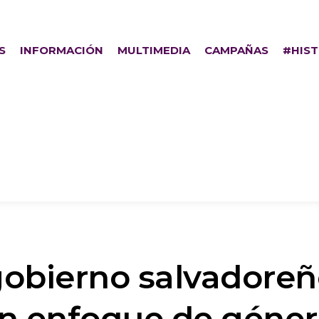
S
INFORMACIÓN
MULTIMEDIA
CAMPAÑAS
#HIS
 gobierno salvadore
un enfoque de géner