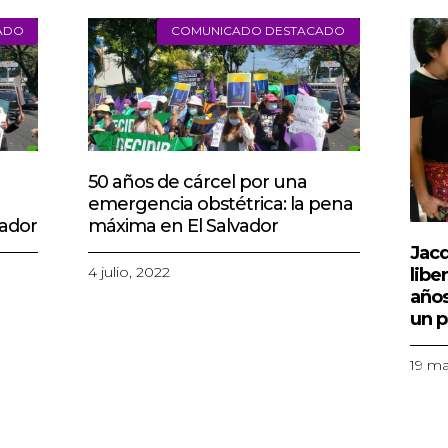
ADO
COMUNICADO DESTACADO
50 años de cárcel por una
emergencia obstétrica: la pena
vador
máxima en El Salvador
Jacq
4 julio, 2022
libe
años
un p
19 ma