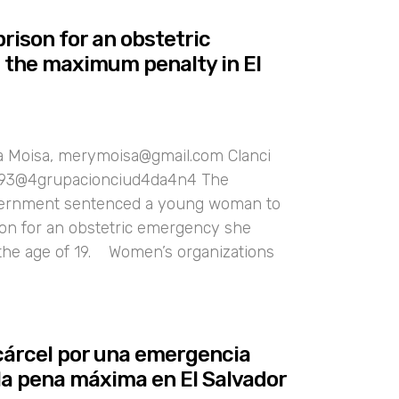
prison for an obstetric
the maximum penalty in El
na Moisa, merymoisa@gmail.com Clanci
993@4grupacionciud4da4n4 The
ernment sentenced a young woman to
son for an obstetric emergency she
the age of 19. Women’s organizations
cárcel por una emergencia
 la pena máxima en El Salvador