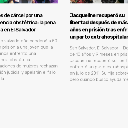
s de cárcel por una
Jacqueline recuperó su
ncia obstétrica: la pena
libertad después de más
 en El Salvador
años en prisión tras enf
un parto extrahospitala
do salvadoreño condenó a 50
 prisión a una joven que a
San Salvador, El Salvador – 
años enfrentó una
de 10 años y 9 meses en pris
cia obstétrica.
Jacqueline recuperó su liberta
zaciones de mujeres rechazan
enfrentó un parto extrahospit
ión judicial y apelarán el fallo.
en julio de 2011. Su hija sobrev
 la
pero cuando buscó ayuda mé