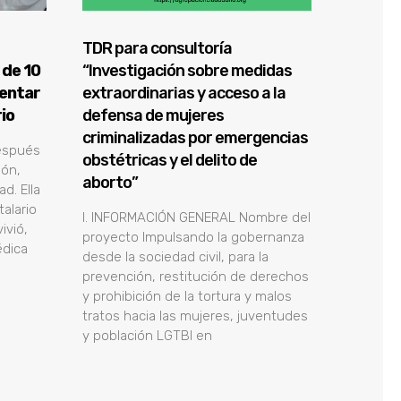
TDR para consultoría
 de 10
“Investigación sobre medidas
rentar
extraordinarias y acceso a la
rio
defensa de mujeres
criminalizadas por emergencias
Después
obstétricas y el delito de
ión,
aborto”
d. Ella
alario
l. INFORMACIÓN GENERAL Nombre del
ivió,
proyecto Impulsando la gobernanza
dica
desde la sociedad civil, para la
prevención, restitución de derechos
y prohibición de la tortura y malos
tratos hacia las mujeres, juventudes
y población LGTBI en