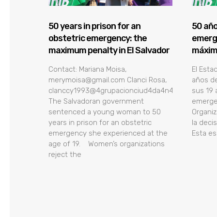
50 years in prison for an
50 año
obstetric emergency: the
emerge
maximum penalty in El Salvador
máxima
Contact: Mariana Moisa,
El Esta
merymoisa@gmail.com Clanci Rosa,
años de
clanccy1993@4grupacionciud4da4n4
sus 19 
The Salvadoran government
emergen
sentenced a young woman to 50
Organi
years in prison for an obstetric
la decis
emergency she experienced at the
Esta es
age of 19. Women’s organizations
reject the