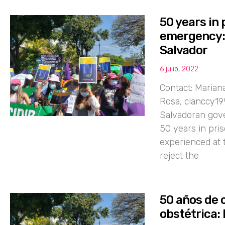
50 years in 
emergency: 
Salvador
6 julio, 2022
Contact: Maria
Rosa, clanccy1
Salvadoran gov
50 years in pri
experienced at 
reject the
50 años de 
obstétrica: