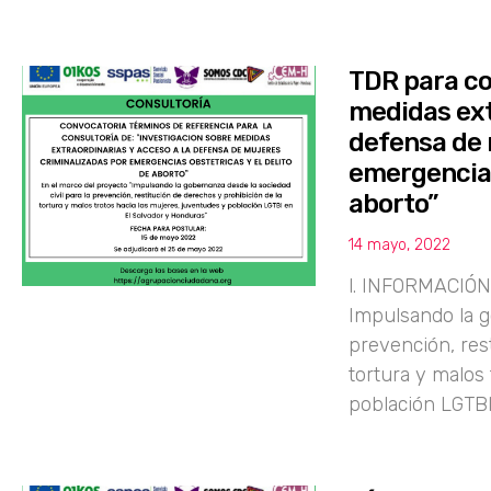
TDR para co
medidas ext
defensa de 
emergencias
aborto”
14 mayo, 2022
l. INFORMACIÓ
Impulsando la g
prevención, res
tortura y malos 
población LGTB