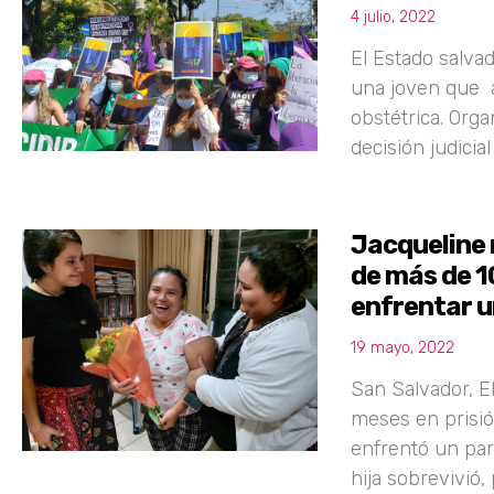
4 julio, 2022
El Estado salva
una joven que 
obstétrica. Org
decisión judicial
Jacqueline 
de más de 1
enfrentar u
19 mayo, 2022
San Salvador, E
meses en prisión
enfrentó un part
hija sobrevivió