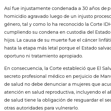
profesional al presumir que había cometido el 
creyendo que ella estaba escondiendo una supues
detuvo de manera arbitraria atándola con esposas
la presencia de un abogado.
Así fue injustamente condenada a 30 años de pri
homicidio agravado luego de un injusto proceso 
género, tal y como lo ha reconocido la Corte IDH
cumpliendo su condena en custodia del Estado 
hijos. La causa de su muerte fue el cáncer linfá
hasta la etapa más letal porque el Estado salv
oportuno ni tratamiento apropiado.
En consecuencia, la Corte estableció que El Salv
secreto profesional médico en perjuicio de Man