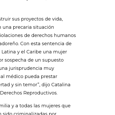
buela, ni con mi abuelo, ni con
 El nombre de mí mamá no será
ento contento de que haya salido
la fue una injusticia», declaró uno
ruir sus proyectos de vida,
 una precaria situación
 violaciones de derechos humanos
vadoreño. Con esta sentencia de
Latina y el Caribe una mujer
or sospecha de un supuesto
 una jurisprudencia muy
nal médico pueda prestar