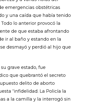
n fenómeno de criminalización de
alización total del aborto, el
en en situación de pobreza, en
ad. Eso fue lo que le sucedió a
breza y a varias horas del
 de emergencias obstétricas
ado y una caída que había tenido
 Todo lo anterior provocó la
iente de que estaba afrontando
de ir al baño y estando en la
 se desmayó y perdió al hijo que
 su grave estado, fue
ico que quebrantó el secreto