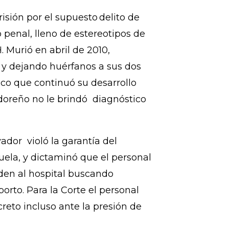
supuesto delito de aborto
ta “infidelidad. La Policía la
 a la camilla y la interrogó sin
sión por el supuesto delito de
penal, lleno de estereotipos de
. Murió en abril de 2010,
y dejando huérfanos a sus dos
tico que continuó su desarrollo
adoreño no le brindó diagnóstico
ador violó la garantía del
uela, y dictaminó que el personal