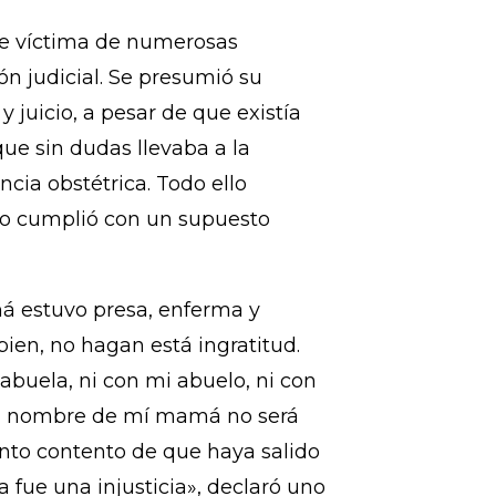
den al hospital buscando
orto. Para la Corte el personal
creto incluso ante la presión de
ue víctima de numerosas
ón judicial. Se presumió su
y juicio, a pesar de que existía
que sin dudas llevaba a la
cia obstétrica. Todo ello
no cumplió con un supuesto
má estuvo presa, enferma y
ien, no hagan está ingratitud.