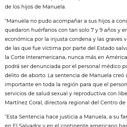
Mí mamá sufrió, no tuvieron compasión con mí a
nosotros. Me alegra todo lo que se ha logrado.
ignorado, no será tratada como culpable. Me si
a la luz la verdad, porque lo que le hicieron a el
de los hijos de Manuela.
“Manuela no pudo acompañar a sus hijos a const
quedaron huérfanos con tan solo 7 y 9 años y en
económica por la injusta condena y las graves
de las que fue víctima por parte del Estado sal
la Corte Interamericana, nunca más en América 
podrá ser denunciada por el personal médico p
delito de aborto. La sentencia de Manuela creó
importante en toda la región para que el perso