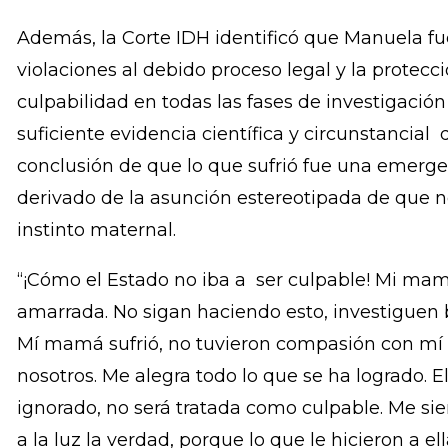
de salud no debe denunciar a mujeres que acu
atención en salud reproductiva, incluyendo el ab
de salud tiene la obligación de resguardar el se
otras autoridades para vulnerarlo.
Además, la Corte IDH identificó que Manuela f
violaciones al debido proceso legal y la protecci
culpabilidad en todas las fases de investigación 
suficiente evidencia científica y circunstancial 
conclusión de que lo que sufrió fue una emergen
derivado de la asunción estereotipada de que 
instinto maternal.
“¡Cómo el Estado no iba a ser culpable! Mi ma
amarrada. No sigan haciendo esto, investiguen b