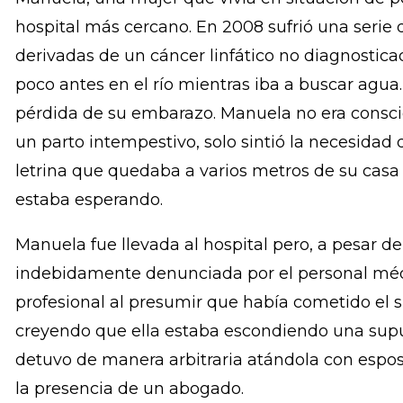
El tribunal reconoció que en El Salvador hay u
las emergencias obstétricas por cuenta de la pen
cual afecta mayoritariamentea mujeres que viv
zonas rurales y tienen niveles bajos de escolarid
Manuela, una mujer que vivía en situación de po
hospital más cercano. En 2008 sufrió una serie
derivadas de un cáncer linfático no diagnostic
poco antes en el río mientras iba a buscar agua.
pérdida de su embarazo. Manuela no era consc
un parto intempestivo, solo sintió la necesidad 
letrina que quedaba a varios metros de su casa
estaba esperando.
Manuela fue llevada al hospital pero, a pesar de
indebidamente denunciada por el personal méd