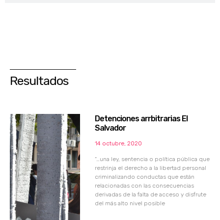
Resultados
Detenciones arrbitrarias El
Salvador
14 octubre, 2020
“…una ley, sentencia o política pública que
restrinja el derecho a la libertad personal
criminalizando conductas que están
relacionadas con las consecuencias
derivadas de la falta de acceso y disfrute
del más alto nivel posible