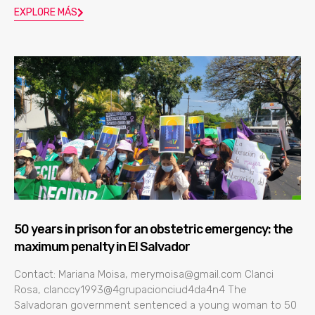
EXPLORE MÁS
50 years in prison for an obstetric emergency: the
maximum penalty in El Salvador
Contact: Mariana Moisa, merymoisa@gmail.com Clanci
Rosa, clanccy1993@4grupacionciud4da4n4 The
Salvadoran government sentenced a young woman to 50