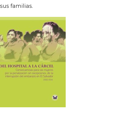
u análisis, se pretende contribuir
 sobre un tema que genera
n que dificulta abordarlo en toda
iversas perspectivas de análisis,
esde la salud pública, o a partir
sus familias.