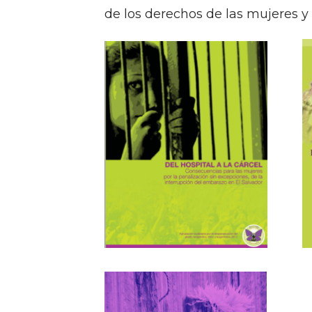
Con la exposición de los casos y s
a promover un debate informado
posiciones confrontadas, situació
su complejidad, es decir, desde d
tales como la ética, la jurídica, d
de los derechos de las mujeres y 