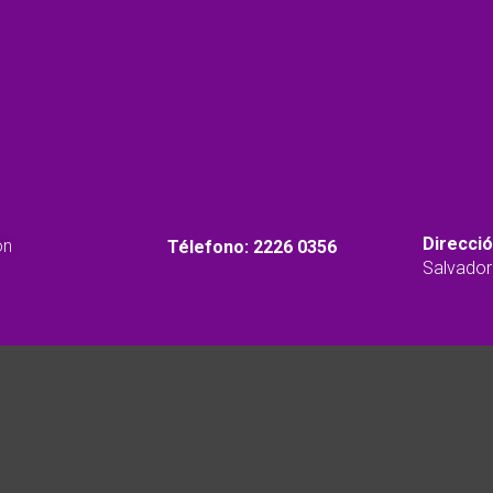
Descarga
Direcci
ón
Télefono:
2226 0356
Salvador