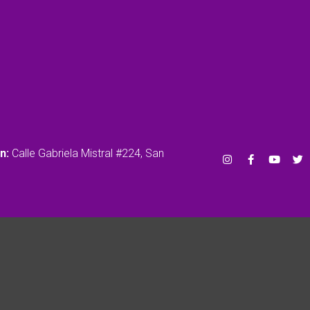
r
ón:
Calle Gabriela Mistral #224, San