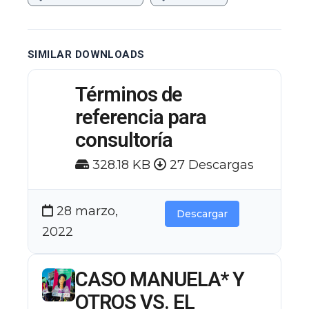
SIMILAR DOWNLOADS
Términos de
referencia para
consultoría
328.18 KB
27 Descargas
28 marzo,
Descargar
2022
CASO MANUELA* Y
OTROS VS. EL