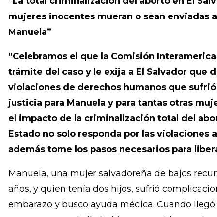
libertad esté en riesgo por ir a un hospital 
atención en salud, sin embargo, esa es la rea
Salvador”
“La total criminalización del aborto en El Sa
mujeres inocentes mueran o sean enviadas a 
Manuela”
“Celebramos el que la Comisión Interamerican
trámite del caso y le exija a El Salvador que 
violaciones de derechos humanos que sufrió 
justicia para Manuela y para tantas otras mu
el impacto de la criminalización total del ab
Estado no solo responda por las violaciones a
además tome los pasos necesarios para liberal