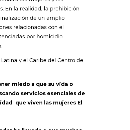
nuela” debido a la total
zado el aborto en todos los
s necesario para salvaguardar la
penas a las mujeres y los
 En la realidad, la prohibición
minalización de un amplio
nes relacionadas con el
tenciadas por homicidio
.
Latina y el Caribe del Centro de
ner miedo a que su vida o