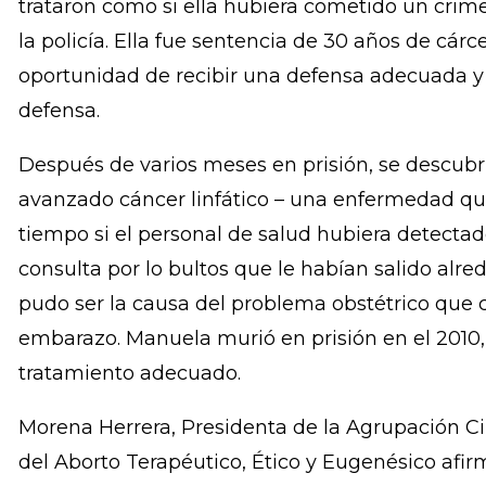
Manuela, una mujer salvadoreña de bajos recur
años, y quien tenía dos hijos, sufrió complicaci
embarazo y busco ayuda médica. Cuando llegó al
trataron como si ella hubiera cometido un cri
la policía. Ella fue sentencia de 30 años de cárc
oportunidad de recibir una defensa adecuada y 
defensa.
Después de varios meses en prisión, se descub
avanzado cáncer linfático – una enfermedad qu
tiempo si el personal de salud hubiera detectad
consulta por lo bultos que le habían salido alre
pudo ser la causa del problema obstétrico que 
embarazo. Manuela murió en prisión en el 2010,