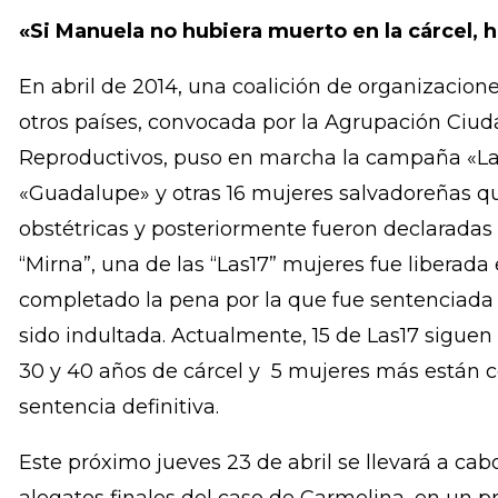
tratamiento adecuado.
Morena Herrera, Presidenta de la Agrupación C
del Aborto Terapéutico, Ético y Eugenésico afir
«Si Manuela no hubiera muerto en la cárcel, h
En abril de 2014, una coalición de organizacion
otros países, convocada por la Agrupación Ciu
Reproductivos, puso en marcha la campaña «Las1
«Guadalupe» y otras 16 mujeres salvadoreñas q
obstétricas y posteriormente fueron declaradas
“Mirna”, una de las “Las17” mujeres fue libera
completado la pena por la que fue sentenciada 
sido indultada. Actualmente, 15 de Las17 sigue