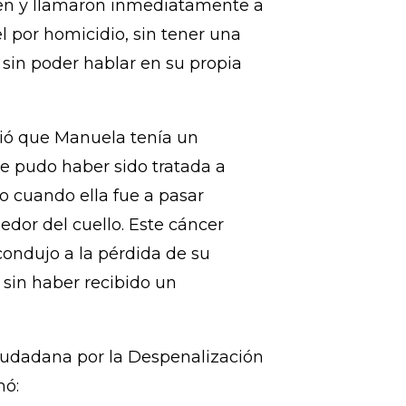
sos socio económicos de 33
ones en su tercer trimestre de
 hospital, los doctores la
men y llamaron inmediatamente a
el por homicidio, sin tener una
sin poder hablar en su propia
rió que Manuela tenía un
e pudo haber sido tratada a
o cuando ella fue a pasar
dedor del cuello. Este cáncer
condujo a la pérdida de su
 sin haber recibido un