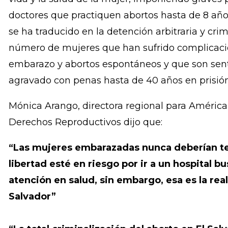
violaciones de derechos humanos que sufrió “Ma
criminalización del aborto en El Salvador.
Durante más de 16 años El Salvador ha criminali
casos, inclusive en los casos en que el aborto e
vida y la salud de la mujer, imponiendo graves 
doctores que practiquen abortos hasta de 8 años.
se ha traducido en la detención arbitraria y cri
número de mujeres que han sufrido complicacio
embarazo y abortos espontáneos y que son sen
agravado con penas hasta de 40 años en prisión
Mónica Arango, directora regional para América 
Derechos Reproductivos dijo que:
“Las mujeres embarazadas nunca deberían te