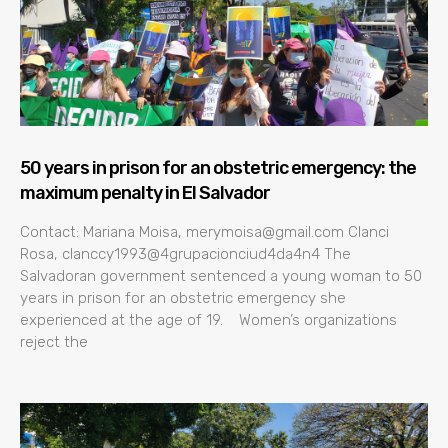
50 years in prison for an obstetric emergency: the
maximum penalty in El Salvador
Contact: Mariana Moisa, merymoisa@gmail.com Clanci
Rosa, clanccy1993@4grupacionciud4da4n4 The
Salvadoran government sentenced a young woman to 50
years in prison for an obstetric emergency she
experienced at the age of 19. Women’s organizations
reject the