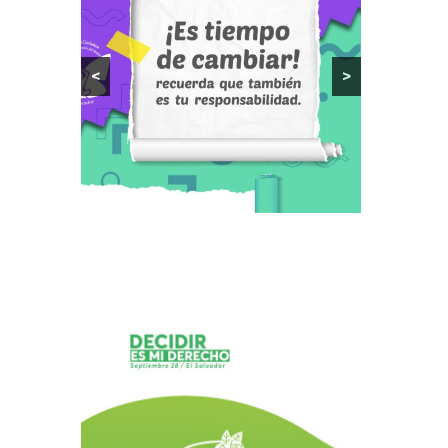
16 junio 2015
<
>