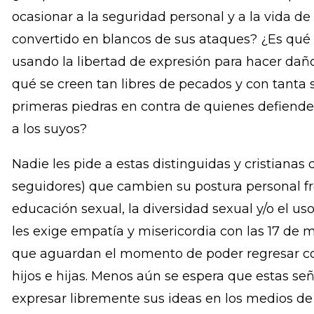
descuidan lo esencial: la justicia, la misericordia
que ven la paja en el ojo ajeno, y no se dan cu
en el ojo propio!.
¿Es qué no tienen conciencia de los daños qué
ocasionar a la seguridad personal y a la vida de
convertido en blancos de sus ataques? ¿Es qué
usando la libertad de expresión para hacer daño
qué se creen tan libres de pecados y con tanta s
primeras piedras en contra de quienes defienden
a los suyos?
Nadie les pide a estas distinguidas y cristianas
seguidores) que cambien su postura personal fr
educación sexual, la diversidad sexual y/o el u