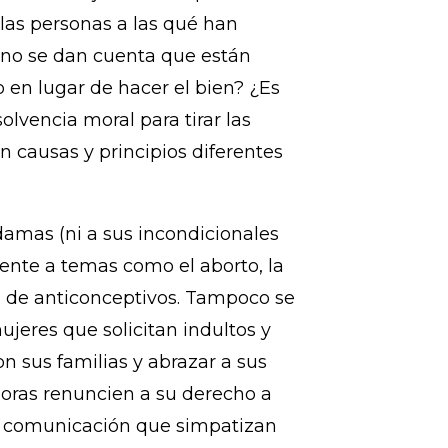
 y la fidelidad! ¡Ay de ustedes
enta de la enorme viga que tienen
 sus mensajes de odio pueden
 las personas a las qué han
 no se dan cuenta que están
 en lugar de hacer el bien? ¿Es
olvencia moral para tirar las
 causas y principios diferentes
 damas (ni a sus incondicionales
ente a temas como el aborto, la
so de anticonceptivos. Tampoco se