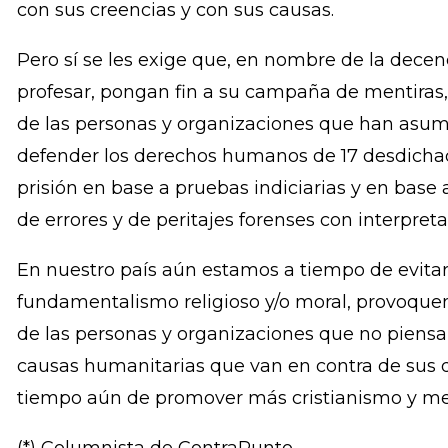
les exige empatía y misericordia con las 17 de m
que aguardan el momento de poder regresar con
hijos e hijas. Menos aún se espera que estas se
expresar libremente sus ideas en los medios d
con sus creencias y con sus causas.
Pero sí se les exige que, en nombre de la decen
profesar, pongan fin a su campaña de mentiras,
de las personas y organizaciones que han asum
defender los derechos humanos de 17 desdicha
prisión en base a pruebas indiciarias y en base
de errores y de peritajes forenses con interpret
En nuestro país aún estamos a tiempo de evitar
fundamentalismo religioso y/o moral, provoquen