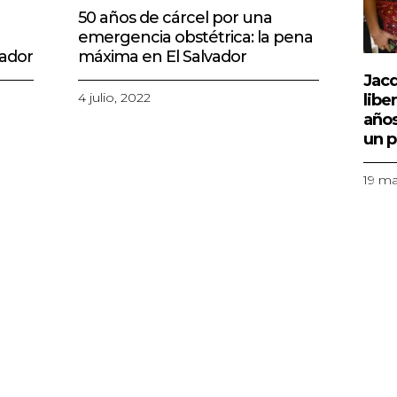
ADO
COMUNICADO DESTACADO
50 años de cárcel por una
emergencia obstétrica: la pena
vador
máxima en El Salvador
Jacq
4 julio, 2022
libe
años
un p
19 ma