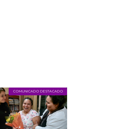
n como ellos y/o que defienden
ogmas religiosos o morales. Es
nos fanatismo.