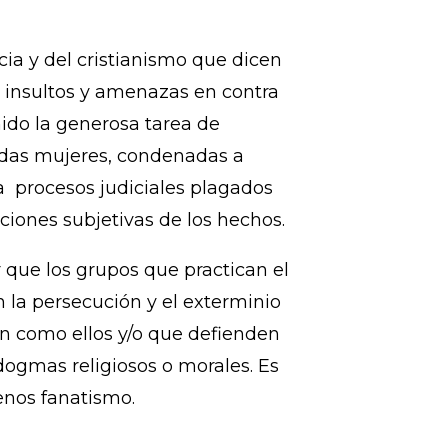
ujeres que solicitan indultos y
 sus familias y abrazar a sus
ñoras renuncien a su derecho a
e comunicación que simpatizan
cia y del cristianismo que dicen
 insultos y amenazas en contra
ido la generosa tarea de
das mujeres, condenadas a
 a procesos judiciales plagados
aciones subjetivas de los hechos.
 que los grupos que practican el
 la persecución y el exterminio