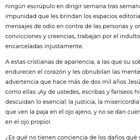
justificar persecuciones y odios en contra qui
diferente. Me ofende el cristianismo de persona
de Cardenal y Evangelina del Pilar de Sol, qu
la persecución de cristianos en Irak y en otras
ningún escrúpulo en dirigir semana tras seman
impunidad que les brindan los espacios editorial
mensajes de odio en contra de las personas y 
convicciones y creencias, trabajan por el indult
encarceladas injustamente.
A estas cristianas de apariencia, a las que su sob
endurecen el corazón y les obnubilan las mentes,
advertencia que hace más de dos mil años Jesús
como ellas: ¡Ay de ustedes, escribas y fariseos 