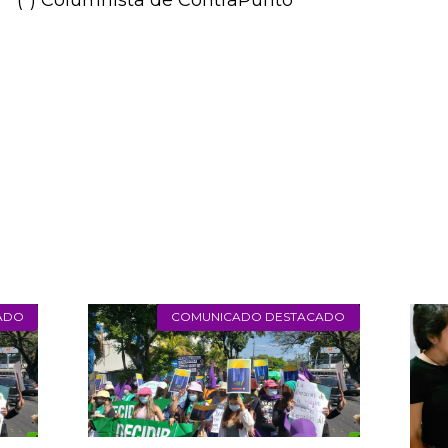
de las personas y organizaciones que no piensa
causas humanitarias que van en contra de sus d
tiempo aún de promover más cristianismo y me
(*) Columnista de ContraPunto