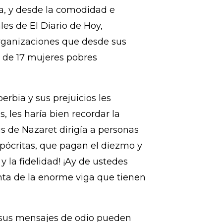
enes piensan y actúan de manera
s como las señoras Julia Regina
e al mismo tiempo que denuncian
 zonas del mundo, no sienten
a, y desde la comodidad e
es de El Diario de Hoy,
organizaciones que desde sus
o de 17 mujeres pobres
erbia y sus prejuicios les
 les haría bien recordar la
 de Nazaret dirigía a personas
hipócritas, que pagan el diezmo y