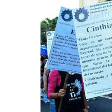
encarceladas
obstétricas