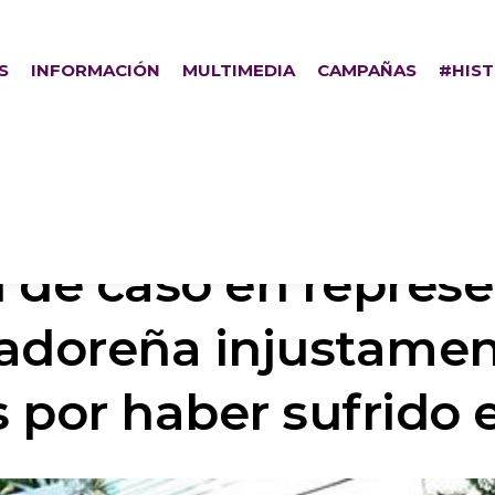
S
INFORMACIÓN
MULTIMEDIA
CAMPAÑAS
#HIS
 de caso en repres
vadoreña injustame