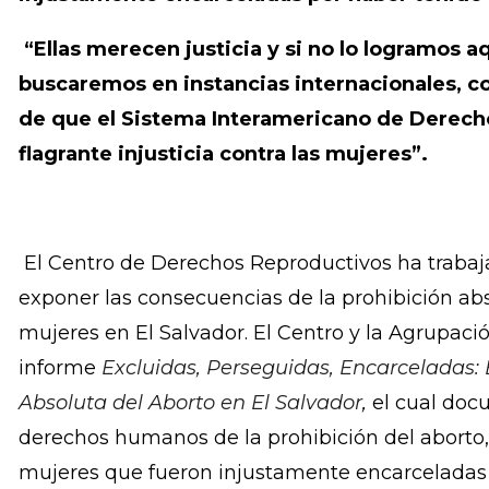
Morena Herrera, Presidenta de la Agrupación C
del Aborto Terapéutico, Ético y Eugenésico afir
“Continuaremos luchando por justicia y liber
injustamente encarceladas por haber tenido
“Ellas merecen justicia y si no lo logramos aq
buscaremos en instancias internacionales, co
de que el Sistema Interamericano de Derech
flagrante injusticia contra las mujeres”.
El Centro de Derechos Reproductivos ha trabaj
exponer las consecuencias de la prohibición abso
mujeres en El Salvador. El Centro y la Agrupaci