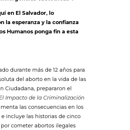
iudadana por la Despenalización
mó:
tad para todas las Salvadoreñas
 emergencias obstétricas”.
uí en El Salvador, lo
n la esperanza y la confianza
os Humanos ponga fin a esta
ado durante más de 12 años para
luta del aborto en la vida de las
ón Ciudadana, prepararon el