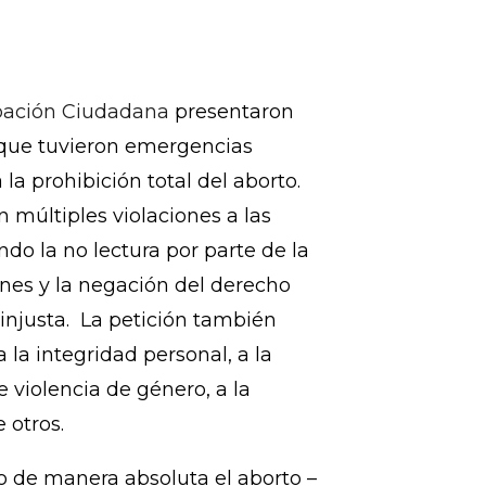
 el embarazo continúan siendo
 un aborto inducido y después
nuevo caso presentado a la
, órgano principal de derechos
pación Ciudadana
presentaron
 que tuvieron emergencias
la prohibición total del aborto.
 múltiples violaciones a las
ndo la no lectura por parte de la
ones y la negación del derecho
 injusta. La petición también