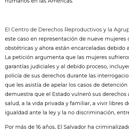
que sufrieron emergencias obstétricas durante
encarceladas bajo la sospecha de haber tenido
condenadas por cargos de homicidio según un 
Comisión Interamericana de Derechos Humanos
humanos en las Américas.
El Centro de Derechos Reproductivos
y
la Agru
este caso en representación de nueve mujeres
obstétricas y ahora están encarceladas debido a 
La petición argumenta que las mujeres sufrieron
garantías judiciales y al debido proceso, incluye
policía de sus derechos durante las interrogaci
que les asistía de apelar los casos de detención