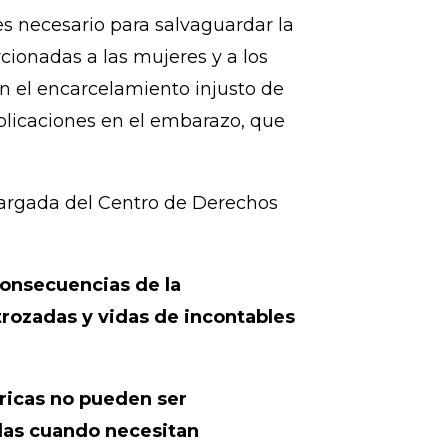
la integridad personal, a la
de violencia de género, a la
 otros.
o de manera absoluta el aborto –
es necesario para salvaguardar la
ionadas a las mujeres y a los
n el encarcelamiento injusto de
licaciones en el embarazo, que
cargada del Centro de Derechos
consecuencias de la