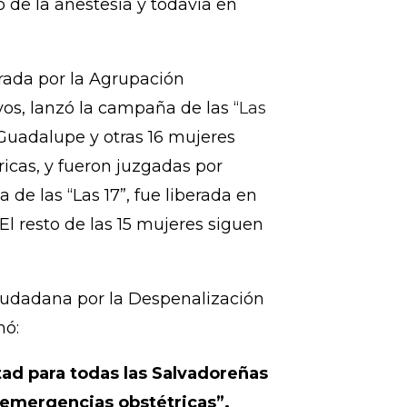
asos, las mujeres fueron
obstétricas. La mayoría de las
o aún estaban en la cama del
hos, sin un abogado presente, y
de la anestesia y todavía en
erada por la Agrupación
s, lanzó la campaña de las “
Las
 Guadalupe y otras 16 mujeres
icas, y fueron juzgadas por
 de las “Las 17”, fue liberada en
l resto de las 15 mujeres siguen