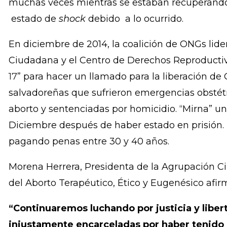
violó sus derechos humanos. En casi todos los c
denunciadas a la policía por tener emergencias 
mujeres fueron detenidas e interrogadas cuand
hospital, sin que se les avisara sobre sus derec
muchas veces mientras se estaban recuperando 
estado de
shock
debido a lo ocurrido.
En diciembre de 2014, la coalición de ONGs lid
Ciudadana y el Centro de Derechos Reproductivo
17
” para hacer un llamado para la liberación de
salvadoreñas que sufrieron emergencias obstétr
aborto y sentenciadas por homicidio. “Mirna” una
Diciembre después de haber estado en prisión. E
pagando penas entre 30 y 40 años.