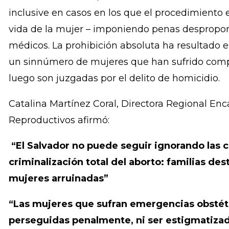
demuestra que el Estado vulneró sus derechos a 
salud, a la vida privada y familiar, a vivir libres 
igualdad ante la ley y la no discriminación, entre
Por más de 16 años, El Salvador ha criminalizad
inclusive en casos en los que el procedimiento 
vida de la mujer – imponiendo penas desproporc
médicos. La prohibición absoluta ha resultado e
un sinnúmero de mujeres que han sufrido comp
luego son juzgadas por el delito de homicidio.
Catalina Martínez Coral, Directora Regional En
Reproductivos afirmó:
“El Salvador no puede seguir ignorando las 