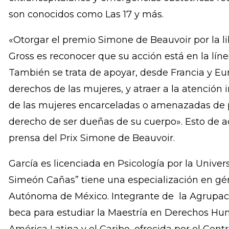
despenalización del aborto en cuatro causales r
de las mujeres y con violencia sexual. También e
más de una treintena mujeres penalizadas lue
extrahospitalarios y emergencias obstétricas re
son conocidos como Las 17 y más.
«Otorgar el premio Simone de Beauvoir por la li
Gross es reconocer que su acción está en la lín
También se trata de apoyar, desde Francia y Euro
derechos de las mujeres, y atraer a la atención 
de las mujeres encarceladas o amenazadas de pr
derecho de ser dueñas de su cuerpo». Esto de 
prensa del Prix Simone de Beauvoir.