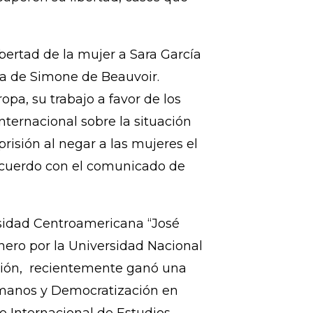
elacionadas con la salud y vida
n la estrategia legal para que
go de experimentar partos
cuperen su libertad, casos que
bertad de la mujer a Sara García
ea de Simone de Beauvoir.
pa, su trabajo a favor de los
internacional sobre la situación
isión al negar a las mujeres el
acuerdo con el comunicado de