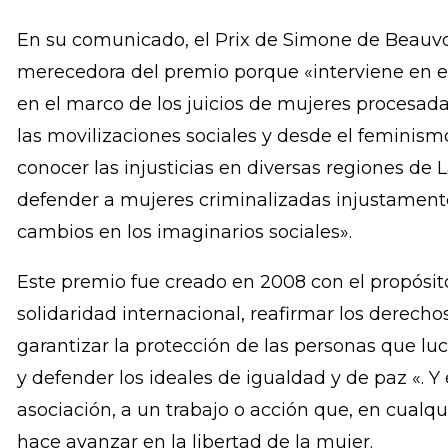
practicado aborto, recobraran su libertad. Sin 
presas, explicó García, quien recordó que el a
Teodora Vásquez, luego de que la Sala de lo Con
no cometió un delito.
En su comunicado, el Prix de Simone de Beauvoi
merecedora del premio porque «interviene en el
en el marco de los juicios de mujeres procesada
las movilizaciones sociales y desde el feminism
conocer las injusticias en diversas regiones de 
defender a mujeres criminalizadas injustament
cambios en los imaginarios sociales».
Este premio fue creado en 2008 con el propósito
solidaridad internacional, reafirmar los derecho