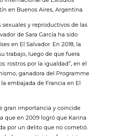
rsidad Centroamericana “José
ero por la Universidad Nacional
ción, recientemente ganó una
umanos y Democratización en
ro Internacional de Estudios
tín en Buenos Aires, Argentina.
s sexuales y reproductivos de las
lvador de Sara García ha sido
es en El Salvador. En 2018, la
 trabajo, luego de que fuera
 rostros por la igualdad”, en el
simismo, ganadora del Programme
de la embajada de Francia en El