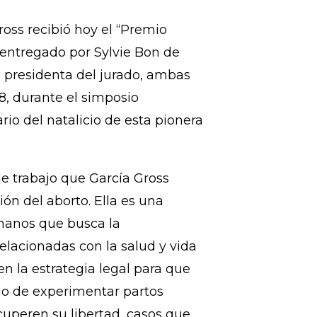
de las Mujeres» es otorgado por
 las mujeres de América y El
la despenalización del aborto, lo
.
ross recibió hoy el “Premio
 entregado por Sylvie Bon de
, presidenta del jurado, ambas
8, durante el simposio
rio del natalicio de esta pionera
e trabajo que García Gross
ón del aborto. Ella es una
umanos que busca la