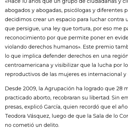
Para García, el premio Simone de Beauvoir es d
con los 10 años de fundación de la Agrupación,
recuperara su libertad, después de ser condena
«Hace 10 años que un grupo de ciudadanas y ciu
abogados y abogadas, psicólogas y diferentes 
decidimos crear un espacio para luchar contra u
que persigue, una ley que tortura, por eso me 
reconocimiento por que permite poner en evide
violando derechos humanos». Este premio tamb
lo que implica defender derechos en una región
centroamericana y visibilizar que la lucha por l
reproductivos de las mujeres es internacional y
Desde 2009, la Agrupación ha logrado que 28 