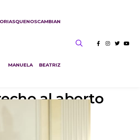
TORIASQUENOSCAMBIAN
MANUELA
BEATRIZ
o Simone de
recho al aborto