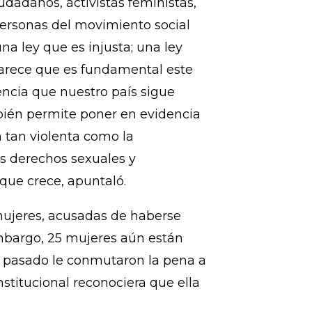
e gran importancia y coincide
 la que en 2009 logró que Karina
da por un delito que no cometió.
dadanos, activistas feministas,
personas del movimiento social
na ley que es injusta; una ley
parece que es fundamental este
ncia que nuestro país sigue
ién permite poner en evidencia
 tan violenta como la
os derechos sexuales y
 que crece, apuntaló.
mujeres, acusadas de haberse