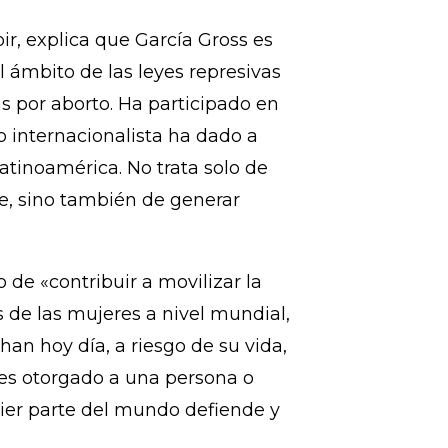
embargo, 25 mujeres aún están
ño pasado le conmutaron la pena a
stitucional reconociera que ella
r, explica que García Gross es
 ámbito de las leyes represivas
s por aborto. Ha participado en
o internacionalista ha dado a
Latinoamérica. No trata solo de
e, sino también de generar
 de «contribuir a movilizar la
s de las mujeres a nivel mundial,