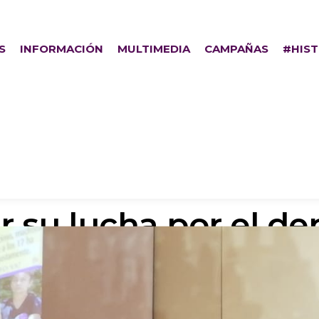
S
INFORMACIÓN
MULTIMEDIA
CAMPAÑAS
#HIS
Gross recibe “Premi
r su lucha por el de