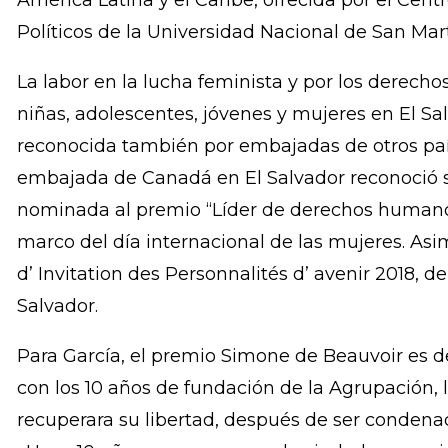
García es licenciada en Psicología por la Unive
Simeón Cañas” tiene una especialización en gén
Autónoma de México. Integrante de la Agrupa
beca para estudiar la Maestría en Derechos H
América Latina y el Caribe, ofrecida por el Cent
Políticos de la Universidad Nacional de San Mar
La labor en la lucha feminista y por los derecho
niñas, adolescentes, jóvenes y mujeres en El Sa
reconocida también por embajadas de otros país
embajada de Canadá en El Salvador reconoció su
nominada al premio “Líder de derechos humanos:
marco del día internacional de las mujeres. A
d’ Invitation des Personnalités d’ avenir 2018, 
Salvador.