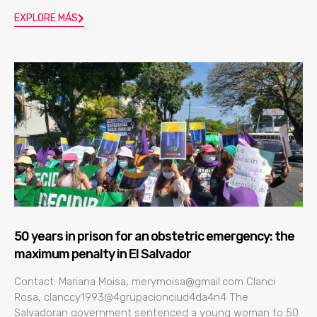
EXPLORE MÁS
50 years in prison for an obstetric emergency: the
maximum penalty in El Salvador
Contact: Mariana Moisa, merymoisa@gmail.com Clanci
Rosa, clanccy1993@4grupacionciud4da4n4 The
Salvadoran government sentenced a young woman to 50