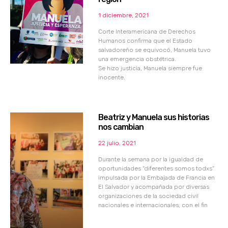
1 diciembre, 2021
Corte Interamericana de Derechos
Humanos confirma que el Estado
salvadoreño se equivocó, Manuela tuvo
una emergencia obstétrica.
Se hizo justicia, Manuela siempre fue
inocente.
Beatriz y Manuela sus historias
nos cambian
22 julio, 2021
Durante la semana por la igualdad de
oportunidades “diferentes somos todxs”
impulsada por la Embajada de Francia en
El Salvador y acompañada por diversas
organizaciones de la sociedad civil
nacionales e internacionales, con el fin