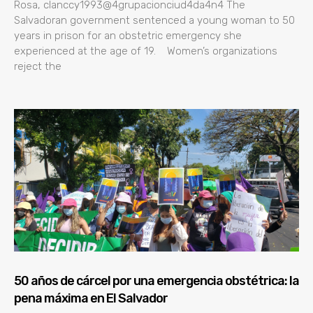
Rosa, clanccy1993@4grupacionciud4da4n4 The
Salvadoran government sentenced a young woman to 50
years in prison for an obstetric emergency she
experienced at the age of 19. Women’s organizations
reject the
50 años de cárcel por una emergencia obstétrica: la
pena máxima en El Salvador