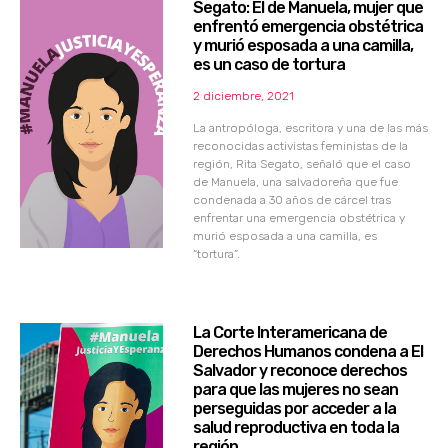
Segato: El de Manuela, mujer que
enfrentó emergencia obstétrica
y murió esposada a una camilla,
es un caso de tortura
2 diciembre, 2021
La antropóloga, escritora y una de las más
reconocidas activistas feministas de la
región, Rita Segato, señaló que el caso
de Manuela, una salvadoreña que fue
condenada a 30 años de cárcel tras
enfrentar una emergencia obstétrica y
murió esposada a una camilla, es
“tortura”.
La Corte Interamericana de
Derechos Humanos condena a El
Salvador y reconoce derechos
para que las mujeres no sean
perseguidas por acceder a la
salud reproductiva en toda la
región