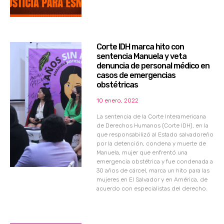
Corte IDH marca hito con
sentencia Manuela y veta
denuncia de personal médico en
casos de emergencias
obstétricas
10 enero, 2022
La sentencia de la Corte Interamericana
de Derechos Humanos (Corte IDH), en la
que responsabilizó al Estado salvadoreño
por la detención, condena y muerte de
Manuela, mujer que enfrentó una
emergencia obstétrica y fue condenada a
30 años de cárcel, marca un hito para las
mujeres en El Salvador y en América, de
acuerdo con especialistas del derecho.