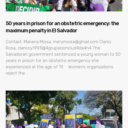
50 years in prison for an obstetric emergency: the
maximum penalty in El Salvador
Contact: Mariana Moisa, merymoisa@gmail.com Clanci
Rosa, clanccy1993@4grupacionciud4da4n4 The
Salvadoran government sentenced a young woman to 50
years in prison for an obstetric emergency she
experienced at the age of 19. Women’s organizations
reject the