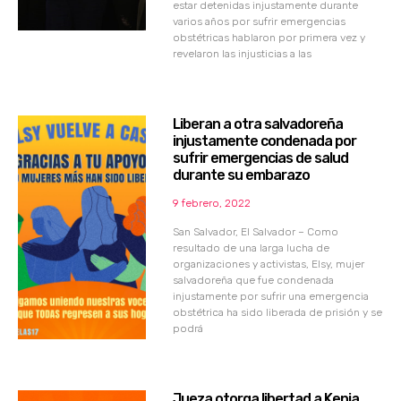
estar detenidas injustamente durante
varios años por sufrir emergencias
obstétricas hablaron por primera vez y
revelaron las injusticias a las
Liberan a otra salvadoreña
injustamente condenada por
sufrir emergencias de salud
durante su embarazo
9 febrero, 2022
San Salvador, El Salvador – Como
resultado de una larga lucha de
organizaciones y activistas, Elsy, mujer
salvadoreña que fue condenada
injustamente por sufrir una emergencia
obstétrica ha sido liberada de prisión y se
podrá
Jueza otorga libertad a Kenia,