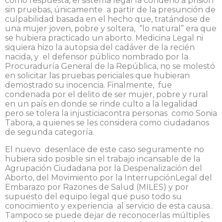
como respuesta, el sistema legal la condenó a prisión
sin pruebas, únicamente a partir de la presunción de
culpabilidad basada en el hecho que, tratándose de
una mujer joven, pobre y soltera, “lo natural” era que
se hubiera practicado un aborto. Medicina Legal ni
siquiera hizo la autopsia del cadáver de la recién
nacida, y el defensor público nombrado por la
Procuraduría General de la República, no se molestó
en solicitar las pruebas periciales que hubieran
demostrado su inocencia. Finalmente, fue
condenada por el delito de ser mujer, pobre y rural
en un país en donde se rinde culto a la legalidad
pero se tolera la injusticiacontra personas como Sonia
Tabora, a quienes se les considera como ciudadanos
de segunda categoría.
El nuevo desenlace de este caso seguramente no
hubiera sido posible sin el trabajo incansable de la
Agrupación Ciudadana por la Despenalización del
Aborto, del Movimiento por la InterrupciónLegal del
Embarazo por Razones de Salud (MILES) y por
supuesto del equipo legal que puso todo su
conocimiento y experiencia al servicio de esta causa..
Tampoco se puede dejar de reconocerlas múltiples