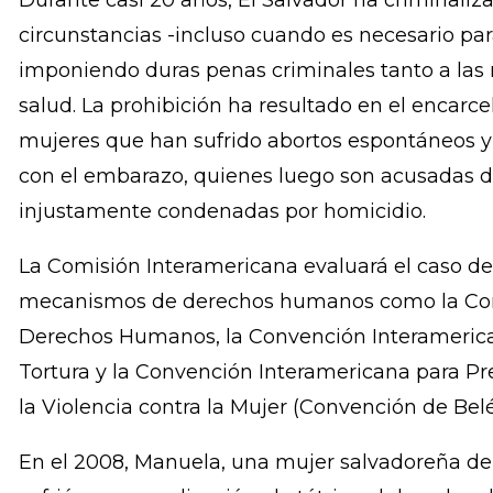
“La Comisión Interamericana debe ahora exho
para que ponga fin a la criminalización de las
de Manuela».
Durante casi 20 años, El Salvador ha criminaliza
circunstancias -incluso cuando es necesario para
imponiendo duras penas criminales tanto a las
salud. La prohibición ha resultado en el encar
mujeres que han sufrido abortos espontáneos y
con el embarazo, quienes luego son acusadas d
injustamente condenadas por homicidio.
La Comisión Interamericana evaluará el caso de
mecanismos de derechos humanos como la Co
Derechos Humanos, la Convención Interamerican