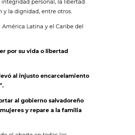
ufrió debido a la prohibición
la espera de las observaciones de
erminar las violaciones a los
o de Manuela. Dichos alegatos
 integridad personal, la libertad
 y la dignidad, entre otros.
 América Latina y el Caribe del
 por su vida o libertad
llevó al injusto encarcelamiento
”.