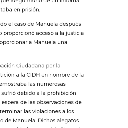
emana la Comisión
uno de los órganos más
n—anunció que declaró
doreña encarcelada injustamente
 que luego murió de un linfoma
taba en prisión.
endo el caso de Manuela después
 proporcionó acceso a la justicia
proporcionar a Manuela una
ación Ciudadana por la
ición a la CIDH en nombre de la
 demostraba las numerosas