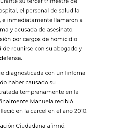
venir, Sancionar y Erradicar de
ém do Pará).
 33 años con dos hijos pequeños,
durante su tercer trimestre de
pital, el personal de salud la
o, e inmediatamente llamaron a
cama y acusada de asesinato.
sión por cargos de homicidio
d de reunirse con su abogado y
 defensa.
ue diagnosticada con un linfoma
do haber causado su
 tratada tempranamente en la