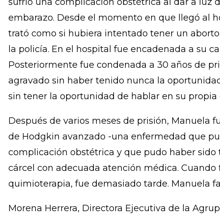
Tortura y la Convención Interamericana para Pre
la Violencia contra la Mujer (Convención de Bel
En el 2008, Manuela, una mujer salvadoreña de
sufrió una complicación obstétrica al dar a luz 
embarazo. Desde el momento en que llegó al hos
trató como si hubiera intentado tener un abort
la policía. En el hospital fue encadenada a su 
Posteriormente fue condenada a 30 años de pri
agravado sin haber tenido nunca la oportunida
sin tener la oportunidad de hablar en su propia
Después de varios meses de prisión, Manuela f
de Hodgkin avanzado -una enfermedad que pu
complicación obstétrica y que pudo haber sido