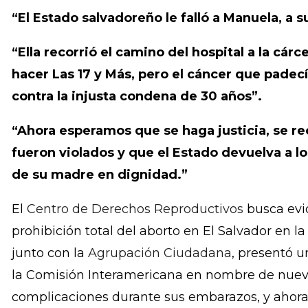
cárcel con adecuada atención médica. Cuando 
quimioterapia, fue demasiado tarde. Manuela fall
Morena Herrera, Directora Ejecutiva de la Agru
“El Estado salvadoreño le falló a Manuela, a su
“Ella recorrió el camino del hospital a la cár
hacer Las 17 y Más, pero el cáncer que padec
contra la injusta condena de 30 años”.
“Ahora esperamos que se haga justicia, se r
fueron violados y que el Estado devuelva a l
de su madre en dignidad.”
El
Centro de Derechos Reproductivos
busca evid