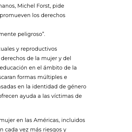
15) – En el marco del Día
de los Derechos Humanos de la
e las Naciones Unidas sobre la
anos, Michel Forst, pide
y promueven los derechos
amente peligroso”.
xuales y reproductivos
 derechos de la mujer y del
 educación en el ámbito de la
caran formas múltiples e
basadas en la identidad de género