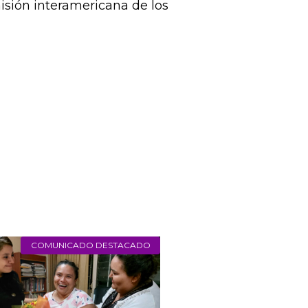
ic
; el Relator Especial sobre los
asociación,
Maina Kiai
; el Relator
echos a la libertad de opinión y
os derechos de defensoras y
sión interamericana de los