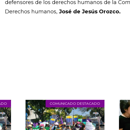
la violencia contra la mujer,
Dubravka Simonov
derechos a la libertad de reunión pacífica y de 
Especial sobre la promoción y protección del der
de expresión,
David Kaye
; y el Relator sobre l
defensores de los derechos humanos de la Comi
Derechos humanos,
José de Jesús Orozco.