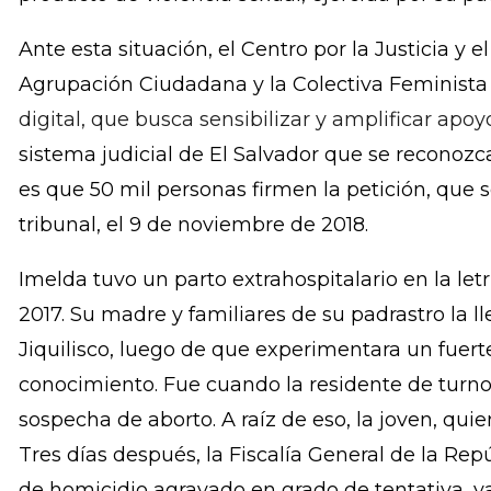
de Usulután decidirá si Imelda Cortez recupera
años de cárcel. Ella, luego de experimentar un p
acusada de homicidio agravado en grado de te
producto de violencia sexual, ejercida por su pa
Ante esta situación, el Centro por la Justicia y e
Agrupación Ciudadana y la Colectiva Feminista
digital, que busca sensibilizar y amplificar ap
sistema judicial de El Salvador que se reconozc
es que 50 mil personas firmen la petición, que 
tribunal, el 9 de noviembre de 2018.
Imelda tuvo un parto extrahospitalario en la letri
2017. Su madre y familiares de su padrastro la l