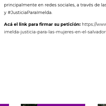
el objetivo de que el Estado dé una respuesta an
urgencia.
La petición para la liberación de Imelda se aloja
Change.org, y ha acumulado más de 20 mil firm
principalmente en redes sociales, a través de 
y #JusticiaParaImelda.
Acá el link para firmar su petición:
https://www
imelda-justicia-para-las-mujeres-en-el-salvador