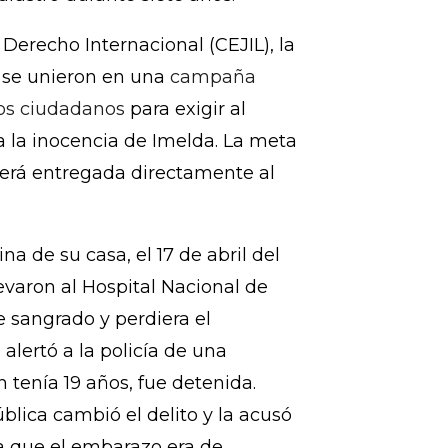
 su libertad o es condenada a 20
arto extrahospitalario, fue
ntativa. Ella quedó embarazada
drastro durante siete años.
l Derecho Internacional (CEJIL), la
 se unieron en una
campaña
oyos ciudadanos
para exigir al
a la inocencia de Imelda. La meta
será entregada directamente al
na de su casa, el 17 de abril del
levaron al Hospital Nacional de