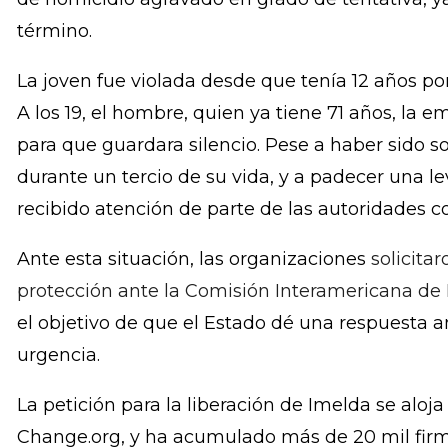
Jiquilisco, luego de que experimentara un fuert
conocimiento. Fue cuando la residente de turno 
sospecha de aborto. A raíz de eso, la joven, quie
Tres días después, la Fiscalía General de la Rep
de homicidio agravado en grado de tentativa, y
término.
La joven fue violada desde que tenía 12 años po
A los 19, el hombre, quien ya tiene 71 años, l
para que guardara silencio. Pese a haber sido s
durante un tercio de su vida, y a padecer una l
recibido atención de parte de las autoridades 
Ante esta situación, las organizaciones
solicita
protección ante la Comisión Interamericana d