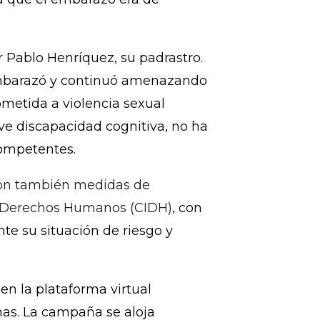
e sangrado y perdiera el
alertó a la policía de una
n tenía 19 años, fue detenida.
ública cambió el delito y la acusó
a que el embarazo era de
r Pablo Henríquez, su padrastro.
a embarazó y continuó amenazando
ometida a violencia sexual
eve discapacidad cognitiva, no ha
competentes.
ron también medidas de
e Derechos Humanos (CIDH)
, con