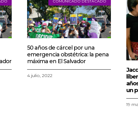
ADO
COMUNICADO DESTACADO
50 años de cárcel por una
emergencia obstétrica: la pena
vador
máxima en El Salvador
Jacq
4 julio, 2022
libe
años
un p