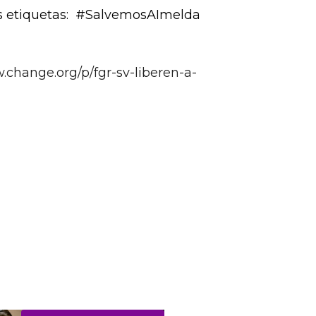
te su situación de riesgo y
 en la plataforma virtual
as. La campaña se aloja
las etiquetas: #SalvemosAImelda
.change.org/p/fgr-sv-liberen-a-